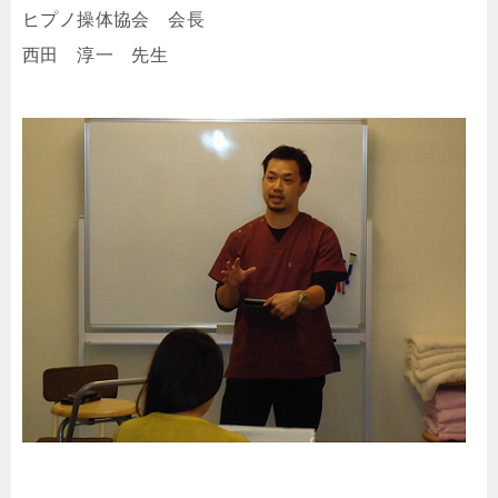
ヒプノ操体協会 会長
西田 淳一 先生